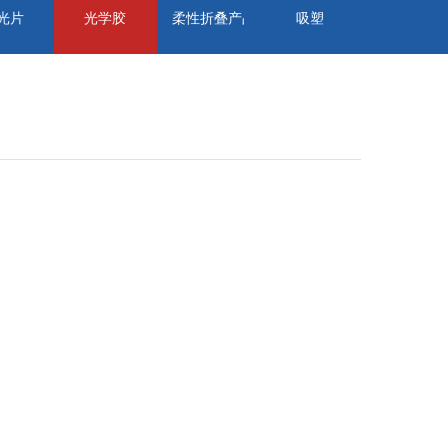
光片
光学胶
柔性折叠产品
吸塑