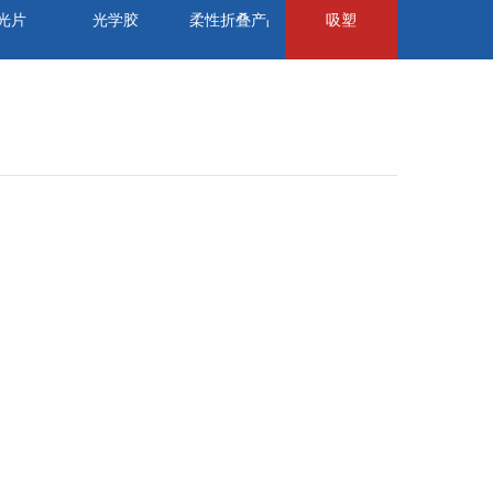
光片
光学胶
柔性折叠产品
吸塑